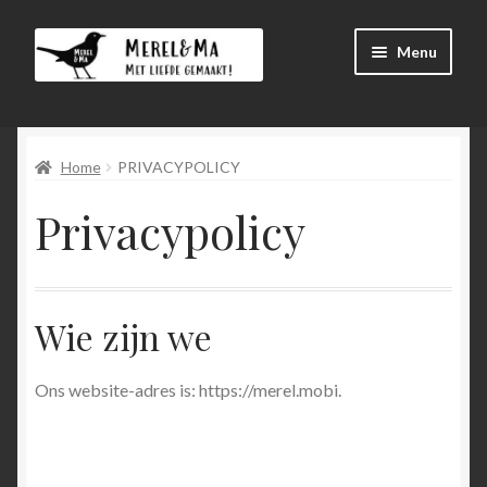
Skip
Skip
Menu
to
to
navigation
content
Shop
Home
PRIVACYPOLICY
Pay
Privacypolicy
My account
Basket
Wie zijn we
Expand
menu
child
menu
Ons website-adres is: https://merel.mobi.
Custom made
Terms and Conditions