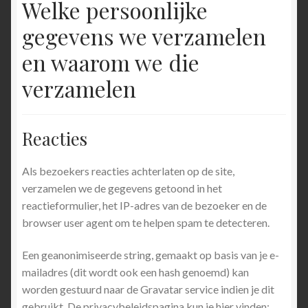
Welke persoonlijke
Privacypolicy
gegevens we verzamelen
sizes
en waarom we die
verzamelen
Coupons
Expand
Taal
Reacties
child
menu
Als bezoekers reacties achterlaten op de site,
verzamelen we de gegevens getoond in het
reactieformulier, het IP-adres van de bezoeker en de
browser user agent om te helpen spam te detecteren.
Een geanonimiseerde string, gemaakt op basis van je e-
mailadres (dit wordt ook een hash genoemd) kan
worden gestuurd naar de Gravatar service indien je dit
gebruikt. De privacybeleidspagina kun je hier vinden: