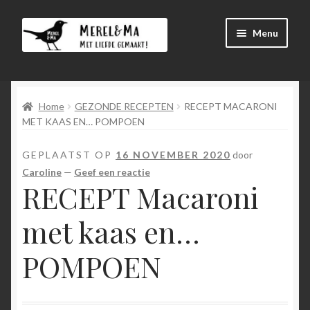
Ga
Ga
Menu
door
direct
naar
naar
Winkel
navigatie
de
inhoud
Home
GEZONDE RECEPTEN
RECEPT MACARONI
Afrekenen
MET KAAS EN… POMPOEN
Mijn account
GEPLAATST OP
16 NOVEMBER 2020
door
Caroline
—
Geef een reactie
Winkelmand
RECEPT Macaroni
Submen
menu
met kaas en…
uitvouw
Submen
Language
POMPOEN
uitvouw