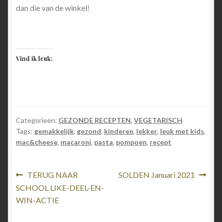
dan die van de winkel!
Vind ik leuk:
Categorieën:
GEZONDE RECEPTEN
,
VEGETARISCH
Tags:
gemakkelijk
,
gezond
,
kinderen
,
lekker
,
leuk met kids
,
mac&cheese
,
macaroni
,
pasta
,
pompoen
,
recept
Berichtnavigatie
Vorig
Volgend
TERUG NAAR
SOLDEN Januari 2021
bericht:
bericht:
SCHOOL LIKE-DEEL-EN-
WIN-ACTIE