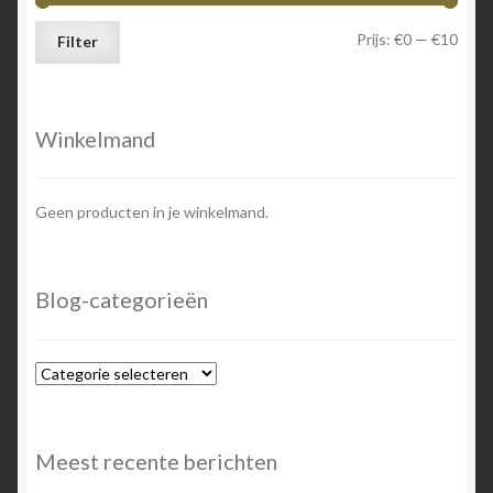
Min.
Max.
Prijs:
€0
—
€10
Filter
prijs
prijs
Winkelmand
Geen producten in je winkelmand.
Blog-categorieën
Blog-
categorieën
Meest recente berichten