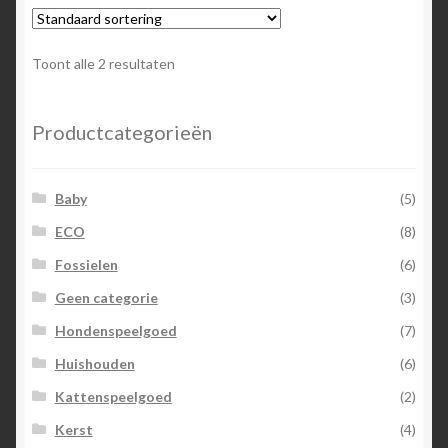
Toont alle 2 resultaten
Productcategorieën
Baby
(5)
ECO
(8)
Fossielen
(6)
Geen categorie
(3)
Hondenspeelgoed
(7)
Huishouden
(6)
Kattenspeelgoed
(2)
Kerst
(4)