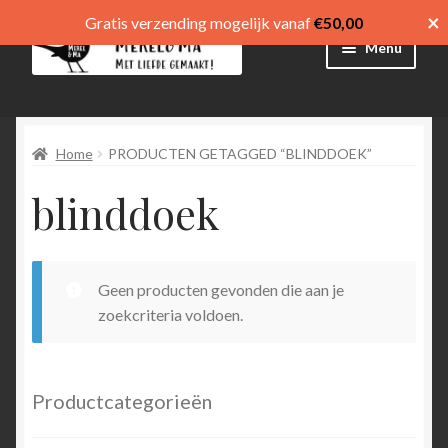
×
Gratis verzending mogelijk vanaf
€
50,00
Ga
Ga
Menu
door
direct
naar
naar
Winkel
navigatie
de
inhoud
Home
PRODUCTEN GETAGGED “BLINDDOEK”
Afrekenen
blinddoek
Mijn account
Winkelmand
Geen producten gevonden die aan je
Submen
menu
zoekcriteria voldoen.
uitvouw
Submen
Language
uitvouw
Productcategorieën