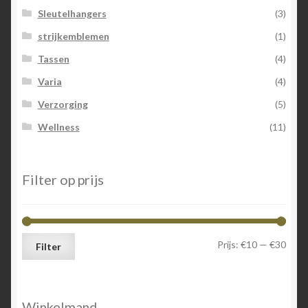
Sleutelhangers
(3)
strijkemblemen
(1)
Tassen
(4)
Varia
(4)
Verzorging
(5)
Wellness
(11)
Filter op prijs
Min.
Max.
Prijs:
€10
—
€30
Filter
prijs
prijs
Winkelmand