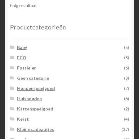
Enig resultaat
Productcategorieën
Baby
(5)
ECO
(8)
Fossielen
(6)
Geen categorie
(3)
Hondenspeelgoed
(7)
Huishouden
(6)
Kattenspeelgoed
(2)
Kerst
(4)
Kleine cadeautjes
(37)