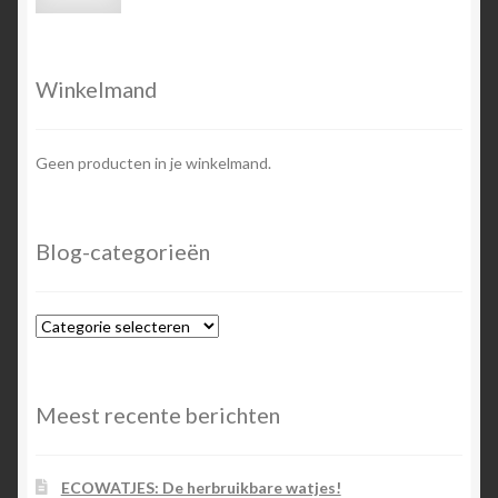
prijs
prijs
Winkelmand
Geen producten in je winkelmand.
Blog-categorieën
Blog-
categorieën
Meest recente berichten
ECOWATJES: De herbruikbare watjes!