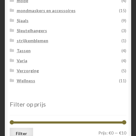
mode
(4)
mondmaskers en accessoires
(15)
Sjaals
(9)
Sleutelhangers
(3)
strijkemblemen
(1)
Tassen
(4)
Varia
(4)
Verzorging
(5)
Wellness
(11)
Filter op prijs
Min.
Max.
Prijs:
€0
—
€10
Filter