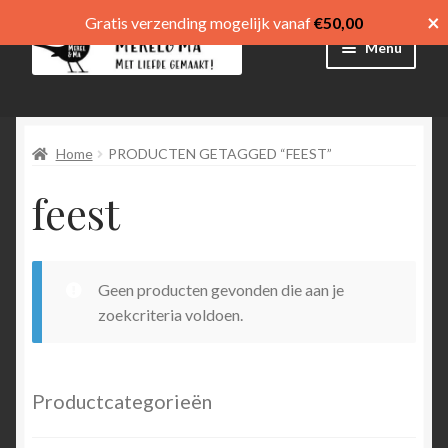
×
Gratis verzending mogelijk vanaf
€
50,00
Ga
Ga
Menu
door
direct
naar
naar
Winkel
navigatie
de
inhoud
Home
PRODUCTEN GETAGGED “FEEST”
Afrekenen
feest
Mijn account
Winkelmand
Geen producten gevonden die aan je
Submen
menu
zoekcriteria voldoen.
uitvouw
Submen
Language
uitvouw
Productcategorieën