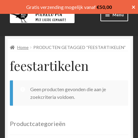
×
Gratis verzending mogelijk vanaf
€
50,00
Ga
Ga
Menu
door
direct
naar
naar
Winkel
navigatie
de
inhoud
Home
PRODUCTEN GETAGGED “FEESTARTIKELEN”
Afrekenen
feestartikelen
Mijn account
Winkelmand
Geen producten gevonden die aan je
Submen
menu
zoekcriteria voldoen.
uitvouw
Submen
Language
uitvouw
Productcategorieën