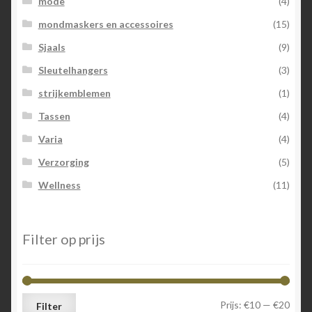
mode
(4)
mondmaskers en accessoires
(15)
Sjaals
(9)
Sleutelhangers
(3)
strijkemblemen
(1)
Tassen
(4)
Varia
(4)
Verzorging
(5)
Wellness
(11)
Filter op prijs
Min.
Max.
Prijs:
€10
—
€20
Filter