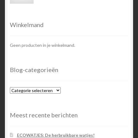
prijs
prijs
Winkelmand
Geen producten in je winkelmand.
Blog-categorieën
Blog-
categorieën
Meest recente berichten
ECOWATJES: De herbruikbare watjes!