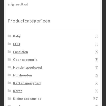
Enig resultaat
Productcategorieën
Baby
(5)
ECO
(8)
Fossielen
(6)
Geen categorie
(3)
Hondenspeelgoed
(7)
Huishouden
(6)
Kattenspeelgoed
(2)
Kerst
(4)
Kleine cadeautjes
(37)