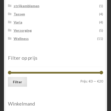
strijkemblemen
(1)
Tassen
(4)
Varia
(4)
Verzorging
(5)
Wellness
(11)
Filter op prijs
Min.
Max.
Prijs:
€0
—
€20
Filter
prijs
prijs
Winkelmand