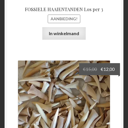
FOSSIELE HAAIENTANDEN Los per 3
AANBIEDING!
In winkelmand
Oorspronkeli
Huidi
€
15,00
€
12,00
prijs
prijs
was:
is:
€15,00.
€12,00