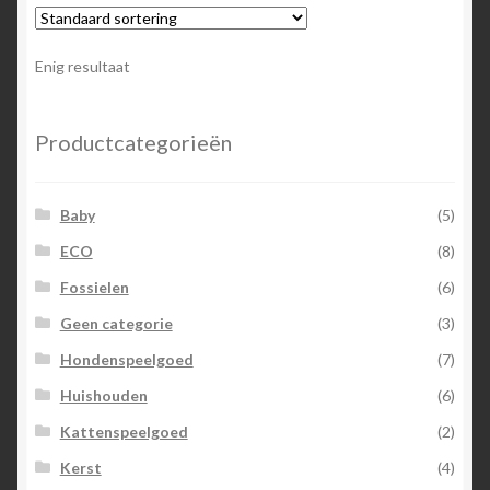
Enig resultaat
Productcategorieën
Baby
(5)
ECO
(8)
Fossielen
(6)
Geen categorie
(3)
Hondenspeelgoed
(7)
Huishouden
(6)
Kattenspeelgoed
(2)
Kerst
(4)