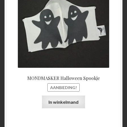
€15,00.
€5,00.
MONDMASKER Halloween Spookje
AANBIEDING!
In winkelmand