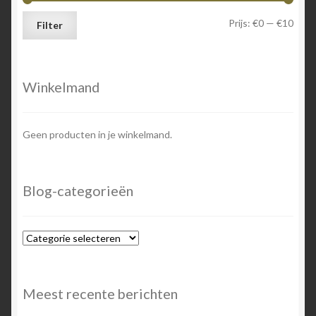
Min.
Max.
Prijs:
€0
—
€10
Filter
prijs
prijs
Winkelmand
Geen producten in je winkelmand.
Blog-categorieën
Blog-
categorieën
Meest recente berichten