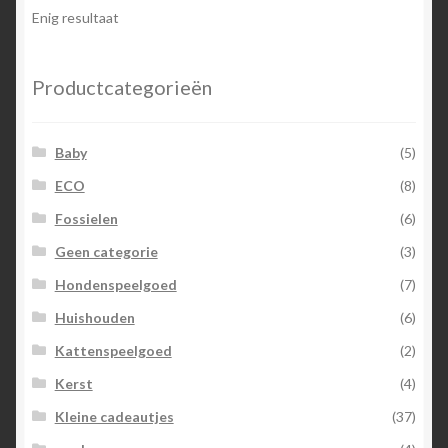
Enig resultaat
Productcategorieën
Baby
(5)
ECO
(8)
Fossielen
(6)
Geen categorie
(3)
Hondenspeelgoed
(7)
Huishouden
(6)
Kattenspeelgoed
(2)
Kerst
(4)
Kleine cadeautjes
(37)