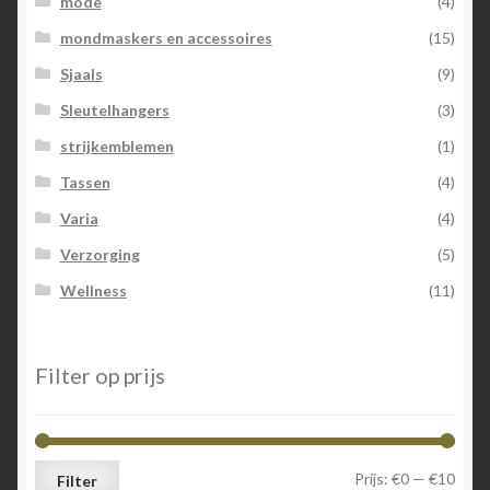
mode
(4)
mondmaskers en accessoires
(15)
Sjaals
(9)
Sleutelhangers
(3)
strijkemblemen
(1)
Tassen
(4)
Varia
(4)
Verzorging
(5)
Wellness
(11)
Filter op prijs
Min.
Max.
Prijs:
€0
—
€10
Filter