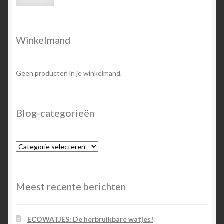
prijs
prijs
Winkelmand
Geen producten in je winkelmand.
Blog-categorieën
Blog-
categorieën
Meest recente berichten
ECOWATJES: De herbruikbare watjes!