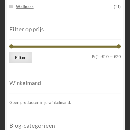
Wellness
(11)
Filter op prijs
Min.
Max.
Prijs:
€10
—
€20
Filter
prijs
prijs
Winkelmand
Geen producten in je winkelmand.
Blog-categorieën