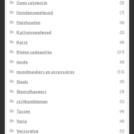
Geen categorie
(3)
Hondenspeelgoed
(7)
Huishouden
(6)
Kattenspeelgoed
(2)
Kerst
(4)
Kleine cadeautjes
(37)
mode
(4)
mondmaskers en accessoires
(15)
Sjaals
(9)
Sleutelhangers
(3)
strijkemblemen
(1)
Tassen
(4)
Varia
(4)
Verzorging
(5)