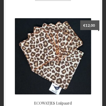
€
12,00
ECOWATJES Luipaard