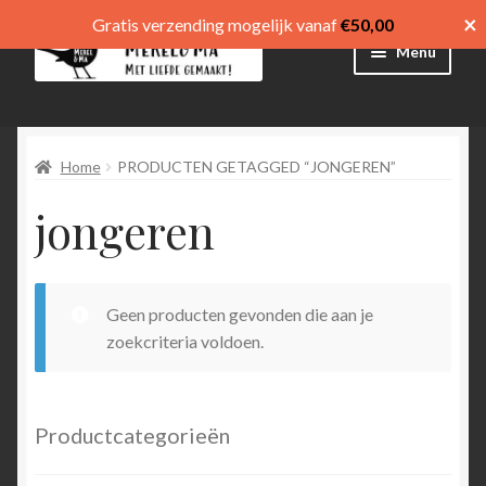
×
Gratis verzending mogelijk vanaf
€
50,00
Ga
Ga
Menu
door
direct
naar
naar
Winkel
navigatie
de
inhoud
Home
PRODUCTEN GETAGGED “JONGEREN”
Afrekenen
jongeren
Mijn account
Winkelmand
Geen producten gevonden die aan je
Submen
menu
zoekcriteria voldoen.
uitvouw
Submen
Language
uitvouw
Productcategorieën