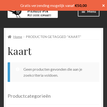
×
Gratis verzending mogelijk vanaf
€
50,00
Ga
Ga
Menu
door
direct
naar
naar
Winkel
navigatie
de
inhoud
Home
PRODUCTEN GETAGGED “KAART”
Afrekenen
kaart
Mijn account
Winkelmand
Geen producten gevonden die aan je
Submen
menu
zoekcriteria voldoen.
uitvouw
Submen
Language
uitvouw
Productcategorieën