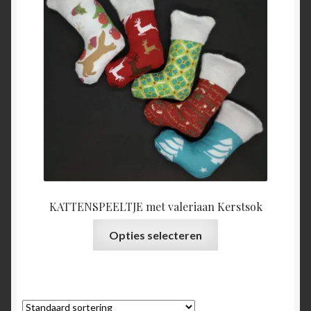
KATTENSPEELTJE met valeriaan Kerstsok
Dit
Opties selecteren
product
heeft
meerdere
variaties.