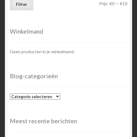
Min.
Max.
Prijs:
€0
—
€10
Filter
prijs
prijs
Winkelmand
Geen producten in je winkelmand.
Blog-categorieën
Blog-
categorieën
Meest recente berichten