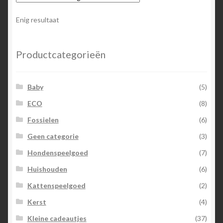
Deze
optie
Enig resultaat
kan
gekozen
worden
Productcategorieën
op
de
Baby
(5)
productpagina
ECO
(8)
Fossielen
(6)
Geen categorie
(3)
Hondenspeelgoed
(7)
Huishouden
(6)
Kattenspeelgoed
(2)
Kerst
(4)
Kleine cadeautjes
(37)