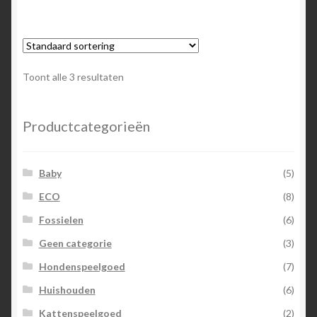
Toont alle 3 resultaten
Productcategorieën
Baby
(5)
ECO
(8)
Fossielen
(6)
Geen categorie
(3)
Hondenspeelgoed
(7)
Huishouden
(6)
Kattenspeelgoed
(2)