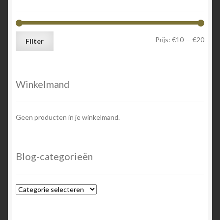
Min.
Max.
Prijs:
€10
—
€20
Filter
prijs
prijs
Winkelmand
Geen producten in je winkelmand.
Blog-categorieën
Blog-
categorieën