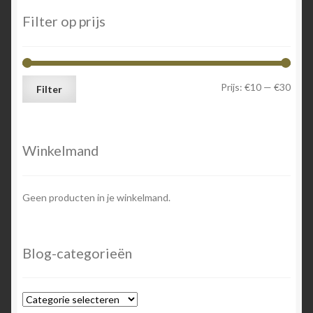
Filter op prijs
Min.
Max.
Prijs:
€10
—
€30
Filter
prijs
prijs
Winkelmand
Geen producten in je winkelmand.
Blog-categorieën
Blog-