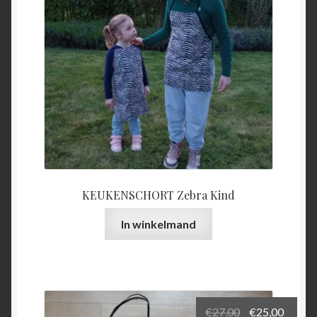
KEUKENSCHORT Zebra Kind
In winkelmand
Oorspronkeli
Huidi
€
27,00
€
25,00