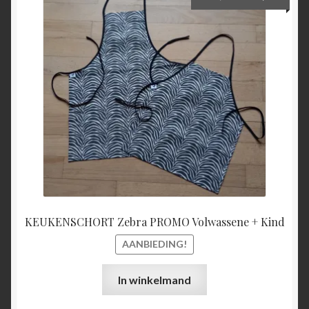
prijs
prijs
was:
is:
€27,00.
€25,00
KEUKENSCHORT Zebra PROMO Volwassene + Kind
AANBIEDING!
In winkelmand