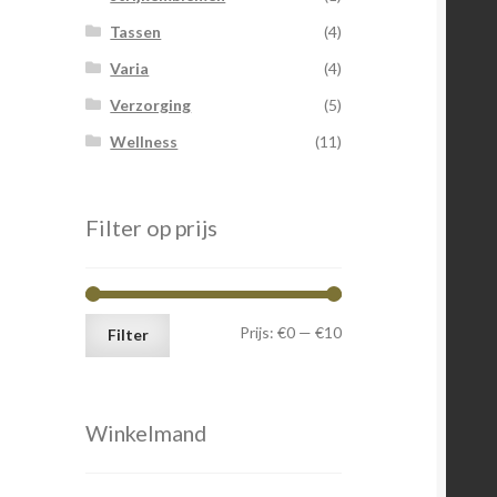
Tassen
(4)
Varia
(4)
Verzorging
(5)
Wellness
(11)
Filter op prijs
Min.
Max.
Prijs:
€0
—
€10
Filter
prijs
prijs
Winkelmand