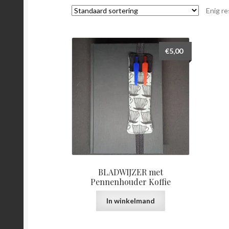
Enig re
€
5,00
BLADWIJZER met
Pennenhouder Koffie
In winkelmand