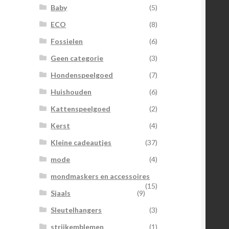
Baby
(5)
ECO
(8)
Fossielen
(6)
Geen categorie
(3)
Hondenspeelgoed
(7)
Huishouden
(6)
Kattenspeelgoed
(2)
Kerst
(4)
Kleine cadeautjes
(37)
mode
(4)
mondmaskers en accessoires
(15)
Sjaals
(9)
Sleutelhangers
(3)
strijkemblemen
(1)