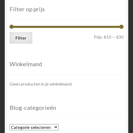
Filter op prijs
Min.
Max.
Prijs:
€10
—
€30
Filter
prijs
prijs
Winkelmand
Geen producten in je winkelmand.
Blog-categorieën
Blog-