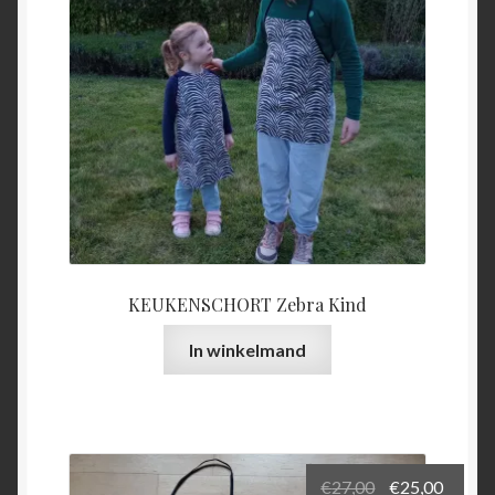
KEUKENSCHORT Zebra Kind
In winkelmand
Oorspronkeli
Huidi
€
27,00
€
25,00