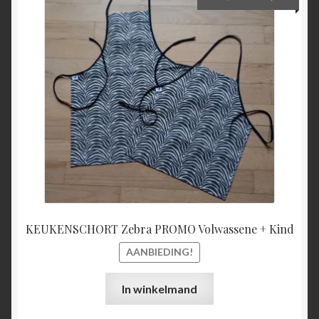
prijs
prijs
was:
is:
€27,00.
€25,00
KEUKENSCHORT Zebra PROMO Volwassene + Kind
AANBIEDING!
In winkelmand