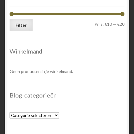
Min.
Max.
Prijs:
€10
—
€20
Filter
prijs
prijs
Winkelmand
Geen producten in je winkelmand.
Blog-categorieën
Blog-
categorieën