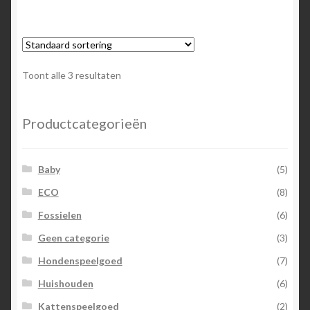
Toont alle 3 resultaten
Productcategorieën
Baby
(5)
ECO
(8)
Fossielen
(6)
Geen categorie
(3)
Hondenspeelgoed
(7)
Huishouden
(6)
Kattenspeelgoed
(2)