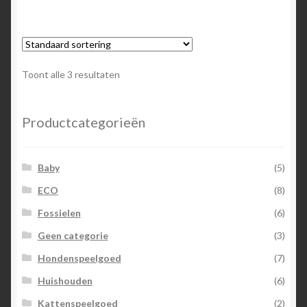
Toont alle 3 resultaten
Productcategorieën
Baby
(5)
ECO
(8)
Fossielen
(6)
Geen categorie
(3)
Hondenspeelgoed
(7)
Huishouden
(6)
Kattenspeelgoed
(2)