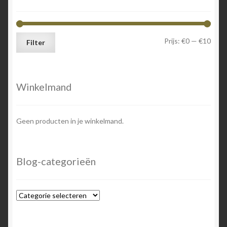
Min.
Max.
Prijs:
€0
—
€10
Filter
prijs
prijs
Winkelmand
Geen producten in je winkelmand.
Blog-categorieën
Blog-
categorieën