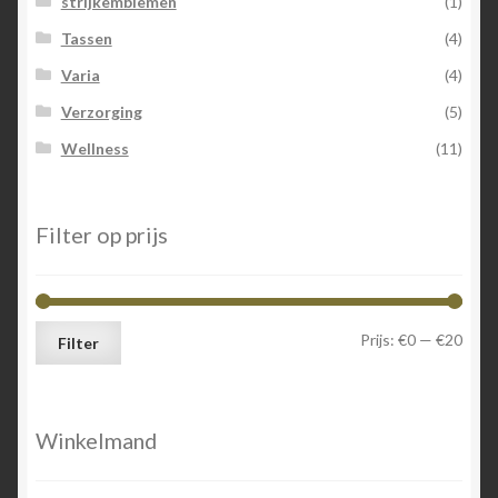
strijkemblemen
(1)
Tassen
(4)
Varia
(4)
Verzorging
(5)
Wellness
(11)
Filter op prijs
Min.
Max.
Prijs:
€0
—
€20
Filter
prijs
prijs
Winkelmand