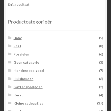
Enig resultaat
Productcategorieën
Baby
(5)
ECO
(8)
Fossielen
(6)
Geen categorie
(3)
Hondenspeelgoed
(7)
Huishouden
(6)
Kattenspeelgoed
(2)
Kerst
(4)
Kleine cadeautjes
(37)