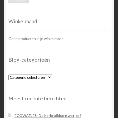
prijs
prijs
Winkelmand
Geen producten in je winkelmand.
Blog-categorieën
Blog-
categorieën
Meest recente berichten
ECOWATJES: De herbruikbare watjes!