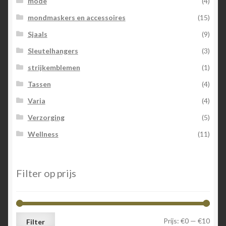
mode
(4)
mondmaskers en accessoires
(15)
Sjaals
(9)
Sleutelhangers
(3)
strijkemblemen
(1)
Tassen
(4)
Varia
(4)
Verzorging
(5)
Wellness
(11)
Filter op prijs
Min.
Max.
Prijs:
€0
—
€10
Filter