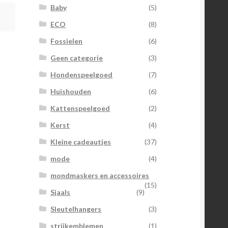
Baby
(5)
ECO
(8)
Fossielen
(6)
Geen categorie
(3)
Hondenspeelgoed
(7)
Huishouden
(6)
Kattenspeelgoed
(2)
Kerst
(4)
Kleine cadeautjes
(37)
mode
(4)
mondmaskers en accessoires
(15)
Sjaals
(9)
Sleutelhangers
(3)
strijkemblemen
(1)