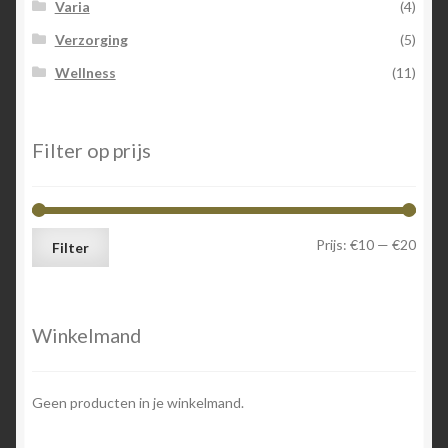
Varia
(4)
Verzorging
(5)
Wellness
(11)
Filter op prijs
Min.
Max.
Prijs:
€10
—
€20
Filter
prijs
prijs
Winkelmand
Geen producten in je winkelmand.