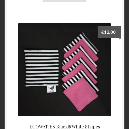
€
12,00
ECOWATJES Black&White Stripes