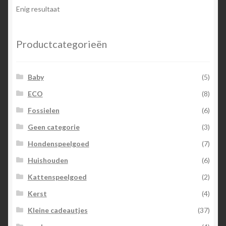
optie
Enig resultaat
kan
gekozen
worden
Productcategorieën
op
de
Baby
(5)
productpagina
ECO
(8)
Fossielen
(6)
Geen categorie
(3)
Hondenspeelgoed
(7)
Huishouden
(6)
Kattenspeelgoed
(2)
Kerst
(4)
Kleine cadeautjes
(37)