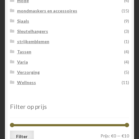
mode
(4)
mondmaskers en accessoires
(15)
Sjaals
(9)
Sleutelhangers
(3)
strijkemblemen
(1)
Tassen
(4)
Varia
(4)
Verzorging
(5)
Wellness
(11)
Filter op prijs
Min.
Max.
Prijs:
€0
—
€10
Filter