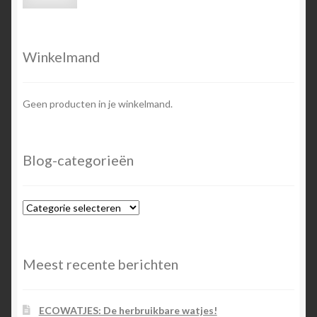
prijs
prijs
Winkelmand
Geen producten in je winkelmand.
Blog-categorieën
Blog-
categorieën
Meest recente berichten
ECOWATJES: De herbruikbare watjes!