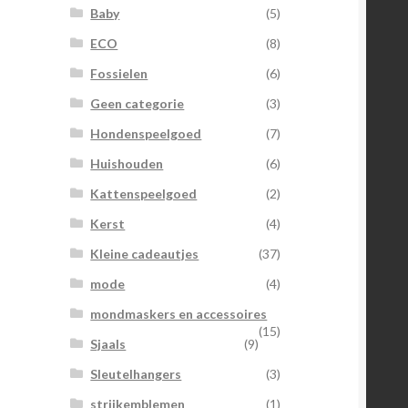
Baby
(5)
ECO
(8)
Fossielen
(6)
Geen categorie
(3)
Hondenspeelgoed
(7)
Huishouden
(6)
Kattenspeelgoed
(2)
Kerst
(4)
Kleine cadeautjes
(37)
mode
(4)
mondmaskers en accessoires
(15)
Sjaals
(9)
Sleutelhangers
(3)
strijkemblemen
(1)