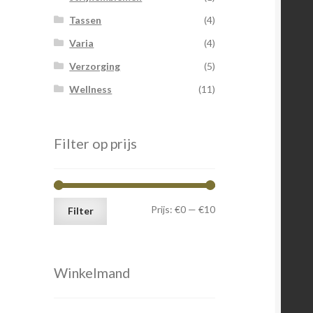
Tassen
(4)
Varia
(4)
Verzorging
(5)
Wellness
(11)
Filter op prijs
Min.
Max.
Prijs:
€0
—
€10
Filter
prijs
prijs
Winkelmand