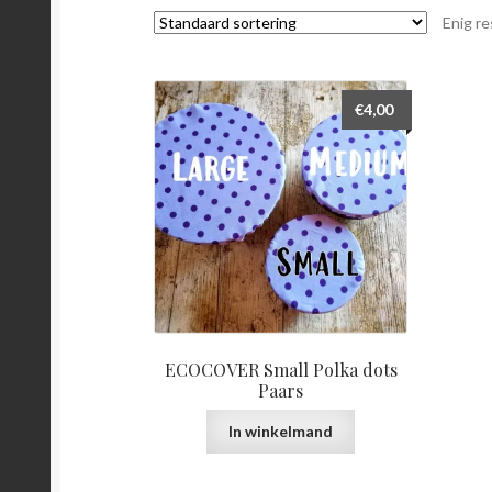
Enig re
€
4,00
ECOCOVER Small Polka dots
Paars
In winkelmand