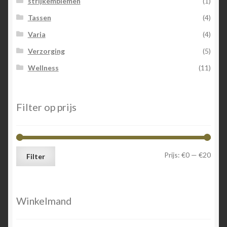
strijkemblemen
(1)
Tassen
(4)
Varia
(4)
Verzorging
(5)
Wellness
(11)
Filter op prijs
Min.
Max.
Prijs:
€0
—
€20
Filter
prijs
prijs
Winkelmand