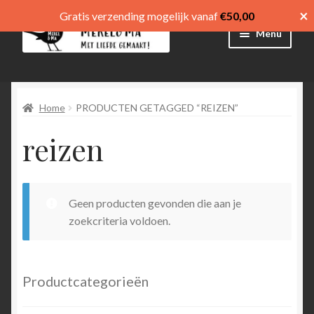
×
Gratis verzending mogelijk vanaf
€
50,00
Ga
Ga
Menu
door
direct
naar
naar
Winkel
navigatie
de
inhoud
Home
PRODUCTEN GETAGGED “REIZEN”
Afrekenen
reizen
Mijn account
Winkelmand
Geen producten gevonden die aan je
Submen
menu
zoekcriteria voldoen.
uitvouw
Submen
Language
uitvouw
Productcategorieën