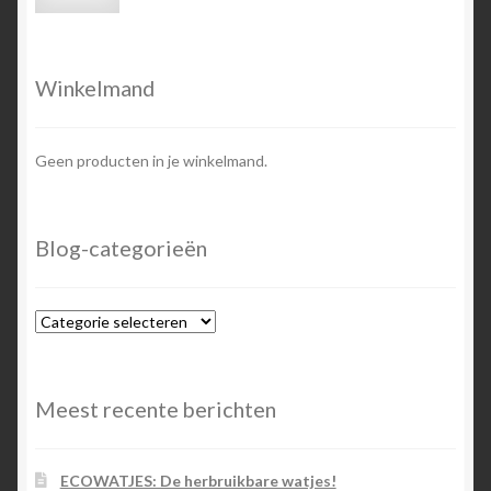
prijs
prijs
Winkelmand
Geen producten in je winkelmand.
Blog-categorieën
Blog-
categorieën
Meest recente berichten
ECOWATJES: De herbruikbare watjes!