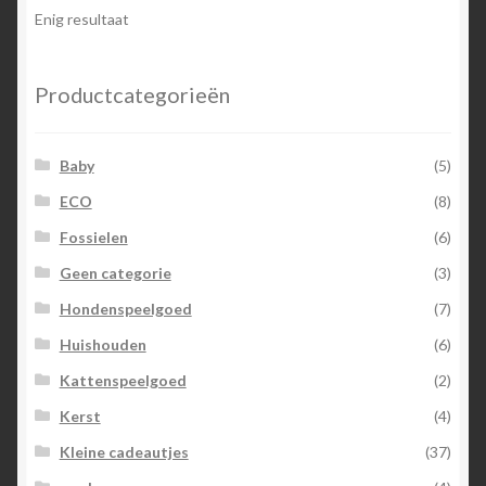
Enig resultaat
Productcategorieën
Baby
(5)
ECO
(8)
Fossielen
(6)
Geen categorie
(3)
Hondenspeelgoed
(7)
Huishouden
(6)
Kattenspeelgoed
(2)
Kerst
(4)
Kleine cadeautjes
(37)