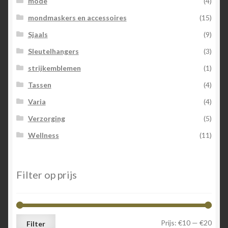
mode
(4)
mondmaskers en accessoires
(15)
Sjaals
(9)
Sleutelhangers
(3)
strijkemblemen
(1)
Tassen
(4)
Varia
(4)
Verzorging
(5)
Wellness
(11)
Filter op prijs
Min.
Max.
Prijs:
€10
—
€20
Filter