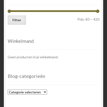
Min.
Max.
Prijs:
€0
—
€20
Filter
prijs
prijs
Winkelmand
Geen producten in je winkelmand.
Blog-categorieën
Blog-
categorieën