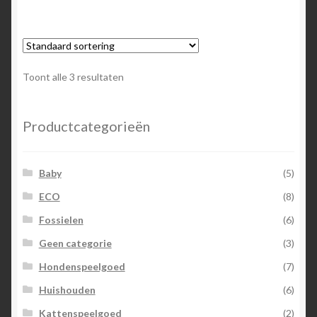
Toont alle 3 resultaten
Productcategorieën
Baby
(5)
ECO
(8)
Fossielen
(6)
Geen categorie
(3)
Hondenspeelgoed
(7)
Huishouden
(6)
Kattenspeelgoed
(2)