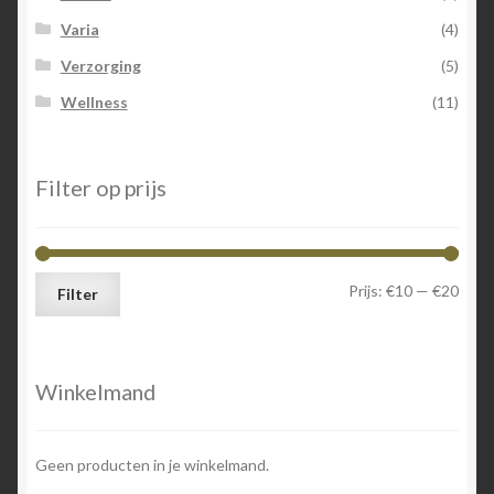
Varia
(4)
Verzorging
(5)
Wellness
(11)
Filter op prijs
Min.
Max.
Prijs:
€10
—
€20
Filter
prijs
prijs
Winkelmand
Geen producten in je winkelmand.