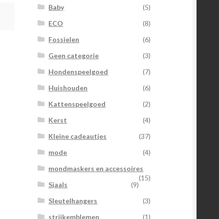
Baby
(5)
ECO
(8)
Fossielen
(6)
Geen categorie
(3)
Hondenspeelgoed
(7)
Huishouden
(6)
Kattenspeelgoed
(2)
Kerst
(4)
Kleine cadeautjes
(37)
mode
(4)
mondmaskers en accessoires
(15)
Sjaals
(9)
Sleutelhangers
(3)
strijkemblemen
(1)