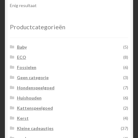
optie
Enig resultaat
kan
gekozen
worden
Productcategorieën
op
de
Baby
(5)
productpagina
ECO
(8)
Fossielen
(6)
Geen categorie
(3)
Hondenspeelgoed
(7)
Huishouden
(6)
Kattenspeelgoed
(2)
Kerst
(4)
Kleine cadeautjes
(37)