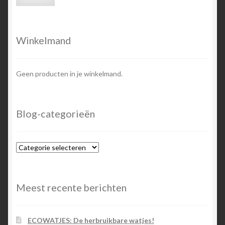
prijs
prijs
Winkelmand
Geen producten in je winkelmand.
Blog-categorieën
Blog-
categorieën
Meest recente berichten
ECOWATJES: De herbruikbare watjes!