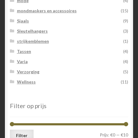
mode
(4)
mondmaskers en accessoires
(15)
Sjaals
(9)
Sleutelhangers
(3)
strijkemblemen
(1)
Tassen
(4)
Varia
(4)
Verzorging
(5)
Wellness
(11)
Filter op prijs
Min.
Max.
Prijs:
€0
—
€10
Filter