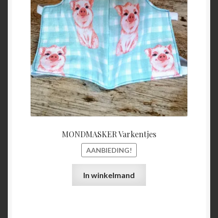
€15,00.
€5,00.
MONDMASKER Varkentjes
AANBIEDING!
In winkelmand