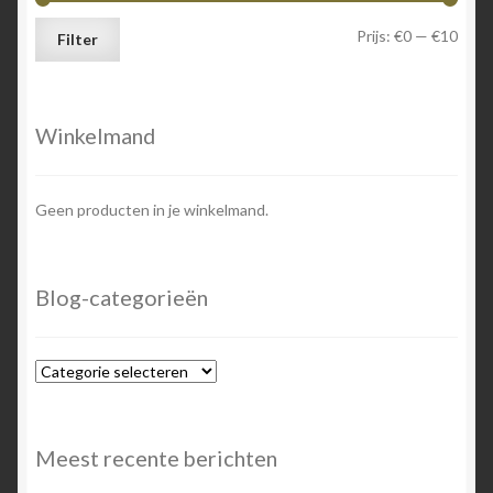
Min.
Max.
Prijs:
€0
—
€10
Filter
prijs
prijs
Winkelmand
Geen producten in je winkelmand.
Blog-categorieën
Blog-
categorieën
Meest recente berichten