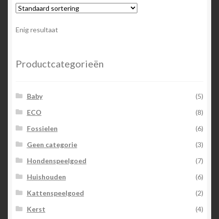
Enig resultaat
Productcategorieën
Baby
(5)
ECO
(8)
Fossielen
(6)
Geen categorie
(3)
Hondenspeelgoed
(7)
Huishouden
(6)
Kattenspeelgoed
(2)
Kerst
(4)