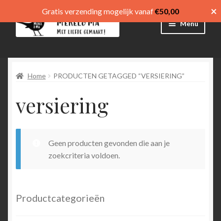
×
Gratis verzending mogelijk vanaf
€
50,00
Ga
Ga
Menu
door
direct
naar
naar
Winkel
navigatie
de
inhoud
Home
PRODUCTEN GETAGGED “VERSIERING”
Afrekenen
versiering
Mijn account
Winkelmand
Geen producten gevonden die aan je
Submen
menu
zoekcriteria voldoen.
uitvouw
Submen
Language
uitvouw
Productcategorieën