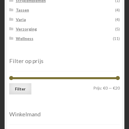
strijkemblemen
(1)
Tassen
(4)
Varia
(4)
Verzorging
(5)
Wellness
(11)
Filter op prijs
Min.
Max.
Prijs:
€0
—
€20
Filter
prijs
prijs
Winkelmand