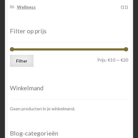
Wellness
(11)
Filter op prijs
Min.
Max.
Prijs:
€10
—
€20
Filter
prijs
prijs
Winkelmand
Geen producten in je winkelmand.
Blog-categorieën