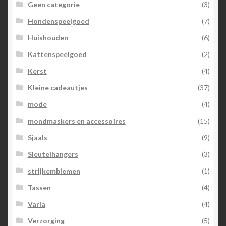
Geen categorie
(3)
Hondenspeelgoed
(7)
Huishouden
(6)
Kattenspeelgoed
(2)
Kerst
(4)
Kleine cadeautjes
(37)
mode
(4)
mondmaskers en accessoires
(15)
Sjaals
(9)
Sleutelhangers
(3)
strijkemblemen
(1)
Tassen
(4)
Varia
(4)
Verzorging
(5)