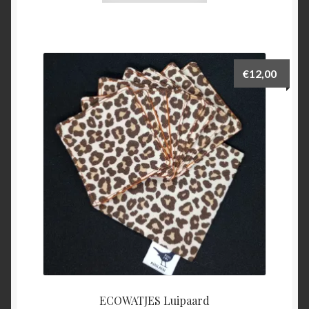
€
12,00
ECOWATJES Luipaard