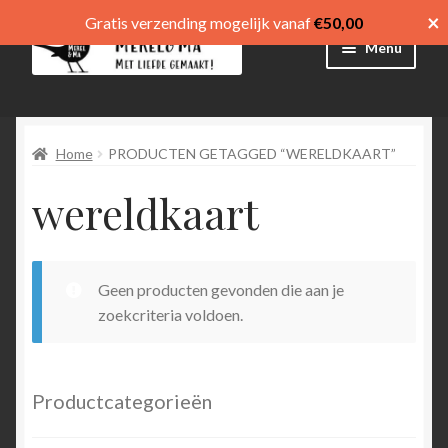
×
Gratis verzending mogelijk vanaf
€
50,00
Ga
Ga
Menu
door
direct
naar
naar
Winkel
navigatie
de
inhoud
Home
PRODUCTEN GETAGGED “WERELDKAART”
Afrekenen
wereldkaart
Mijn account
Winkelmand
Geen producten gevonden die aan je
Submen
menu
zoekcriteria voldoen.
uitvouw
Submen
Language
uitvouw
Productcategorieën