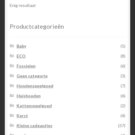
Enig resultaat
Productcategorieën
Baby
(5)
ECO
(8)
Fossielen
(6)
Geen categorie
(3)
Hondenspeelgoed
(7)
Huishouden
(6)
Kattenspeelgoed
(2)
Kerst
(4)
Kleine cadeautjes
(37)