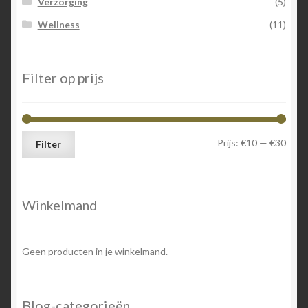
Verzorging
(5)
Wellness
(11)
Filter op prijs
Min.
Max.
Prijs:
€10
—
€30
Filter
prijs
prijs
Winkelmand
Geen producten in je winkelmand.
Blog-categorieën