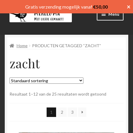
×
Gratis verzending mogelijk vanaf
€
50,00
Ga
Ga
Menu
door
direct
naar
naar
Winkel
navigatie
de
inhoud
Home
PRODUCTEN GETAGGED “ZACHT”
Afrekenen
zacht
Mijn account
Winkelmand
Submen
menu
Resultaat 1–12 van de 25 resultaten wordt getoond
uitvouw
Submen
Language
1
2
3
uitvouw