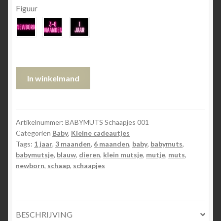
Figuur
BABYMUTS
In winkelmand
Schaapjes
aantal
Artikelnummer:
BABYMUTS Schaapjes 001
Categoriën
Baby
,
Kleine cadeautjes
Tags:
1 jaar
,
3 maanden
,
6 maanden
,
baby
,
babymuts
,
babymutsje
,
blauw
,
dieren
,
klein mutsje
,
mutje
,
muts
,
newborn
,
schaap
,
schaapjes
BESCHRIJVING