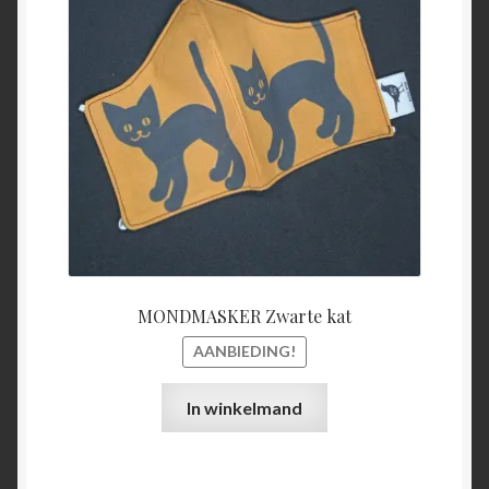
was:
is:
€15,00.
€5,00.
MONDMASKER Zwarte kat
AANBIEDING!
In winkelmand