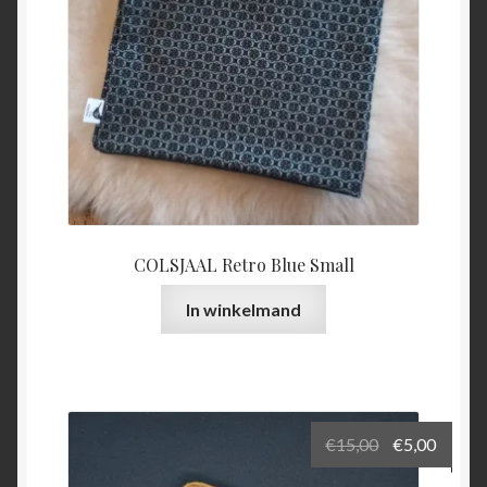
COLSJAAL Retro Blue Small
In winkelmand
Oorspronkel
Huidi
€
15,00
€
5,00
prijs
prijs