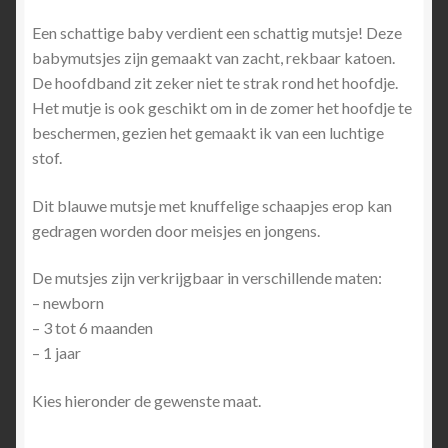
€7,50
Een schattige baby verdient een schattig mutsje! Deze
tot
babymutsjes zijn gemaakt van zacht, rekbaar katoen.
€8,50
De hoofdband zit zeker niet te strak rond het hoofdje.
Het mutje is ook geschikt om in de zomer het hoofdje te
beschermen, gezien het gemaakt ik van een luchtige
stof.
Dit blauwe mutsje met knuffelige schaapjes erop kan
gedragen worden door meisjes en jongens.
De mutsjes zijn verkrijgbaar in verschillende maten:
– newborn
– 3 tot 6 maanden
– 1 jaar
Kies hieronder de gewenste maat.