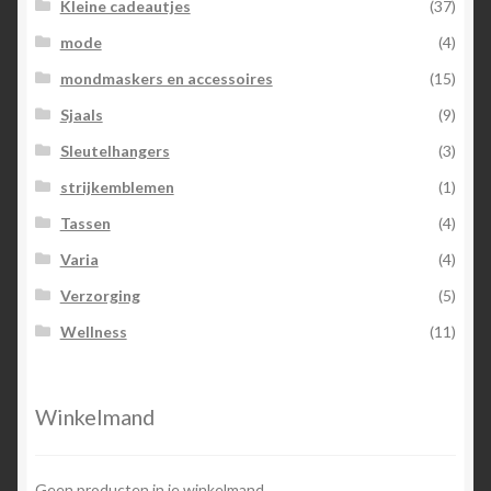
Kleine cadeautjes
(37)
mode
(4)
mondmaskers en accessoires
(15)
Sjaals
(9)
Sleutelhangers
(3)
strijkemblemen
(1)
Tassen
(4)
Varia
(4)
Verzorging
(5)
Wellness
(11)
Winkelmand
Geen producten in je winkelmand.