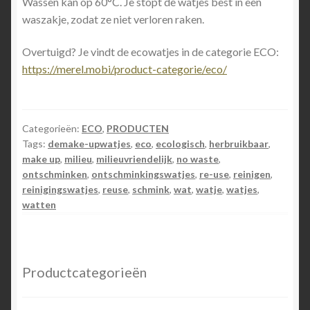
Wassen kan op 60°C. Je stopt de watjes best in een
waszakje, zodat ze niet verloren raken.
Overtuigd? Je vindt de ecowatjes in de categorie ECO:
https://merel.mobi/product-categorie/eco/
Categorieën:
ECO
,
PRODUCTEN
Tags:
demake-upwatjes
,
eco
,
ecologisch
,
herbruikbaar
,
make up
,
milieu
,
milieuvriendelijk
,
no waste
,
ontschminken
,
ontschminkingswatjes
,
re-use
,
reinigen
,
reinigingswatjes
,
reuse
,
schmink
,
wat
,
watje
,
watjes
,
watten
Productcategorieën