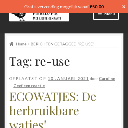
×
Gratis verzending mogelijk vanaf
€
50,00
Ga
Ga
Menu
door
direct
naar
naar
Winkel
navigatie
de
inhoud
Home
BERICHTEN GETAGGED “RE-USE”
Afrekenen
Tag:
re-use
Mijn account
Winkelmand
GEPLAATST OP
10 JANUARI 2021
door
Caroline
—
Geef een reactie
Submen
menu
ECOWATJES: De
uitvouw
Submen
Language
herbruikbare
uitvouw
watjes!