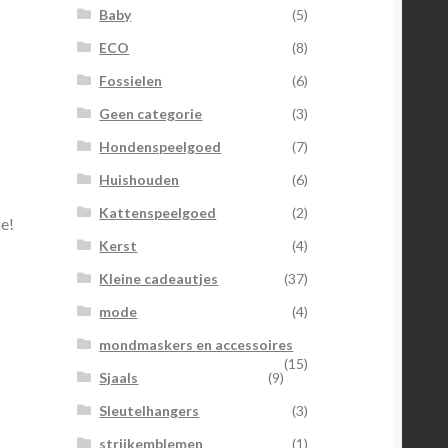
Baby
(5)
ECO
(8)
Fossielen
(6)
Geen categorie
(3)
Hondenspeelgoed
(7)
Huishouden
(6)
Kattenspeelgoed
(2)
ne!
Kerst
(4)
Kleine cadeautjes
(37)
mode
(4)
mondmaskers en accessoires
(15)
Sjaals
(9)
Sleutelhangers
(3)
strijkemblemen
(1)