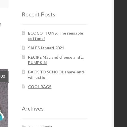
Recent Posts
a
ECOCOTTONS: The reusable
cottons!
SALES Januari 2021
RECIPE Mac and cheese and ...
PUMPKIN
BACK TO SCHOOL share-and-
,00
win action
COOL BAGS
Archives