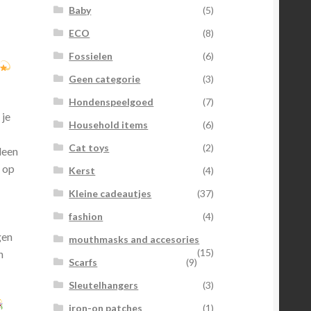
Baby
(5)
ECO
(8)
Fossielen
(6)
Geen categorie
(3)
Hondenspeelgoed
(7)
 je
Household items
(6)
Cat toys
(2)
lleen
g op
Kerst
(4)
Kleine cadeautjes
(37)
fashion
(4)
gen
mouthmasks and accesories
(15)
n
Scarfs
(9)
Sleutelhangers
(3)
iron-on patches
(1)