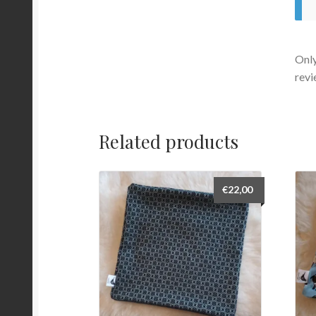
Only
revi
Related products
€
22,00