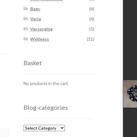
Bags
(4)
Varia
(4)
Verzorging
(5)
Wellness
(11)
Basket
No products in the cart.
Blog-categories
Blog-
categories