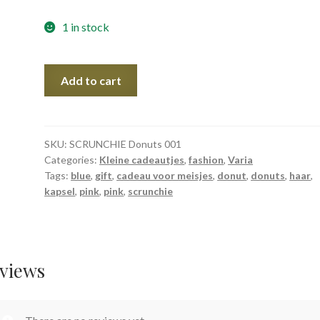
1 in stock
SCRUNCHIE
Add to cart
Donuts
quantity
SKU:
SCRUNCHIE Donuts 001
Categories:
Kleine cadeautjes
,
fashion
,
Varia
Tags:
blue
,
gift
,
cadeau voor meisjes
,
donut
,
donuts
,
haar
,
kapsel
,
pink
,
pink
,
scrunchie
views