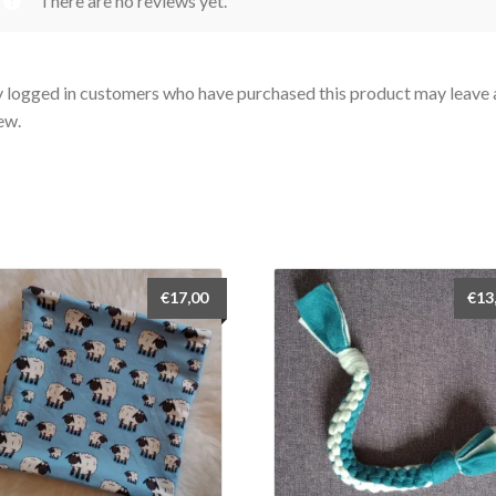
There are no reviews yet.
 logged in customers who have purchased this product may leave 
ew.
€
17,00
€
13