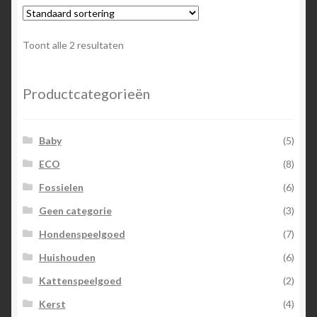
variaties.
Deze
optie
Toont alle 2 resultaten
kan
gekozen
worden
Productcategorieën
op
de
Baby
(5)
productpagina
ECO
(8)
Fossielen
(6)
Geen categorie
(3)
Hondenspeelgoed
(7)
Huishouden
(6)
Kattenspeelgoed
(2)
Kerst
(4)