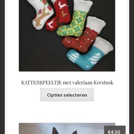
KATTENSPEELTJE met valeriaan Kerstsok
Dit
Opties selecteren
product
heeft
meerdere
variaties.
Deze
€
4,50