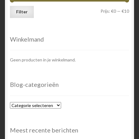
Min.
Max.
Prijs:
€0
—
€10
Filter
prijs
prijs
Winkelmand
Geen producten in je winkelmand.
Blog-categorieën
Blog-
categorieën
Meest recente berichten