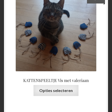
optie
kan
gekozen
worden
op
de
productpagina
KATTENSPEELTJE Vis met valeriaan
Dit
Opties selecteren
product
heeft
meerdere