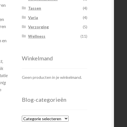
ren
Tassen
(4)
Varia
(4)
en
ren
Verzorging
(5)
Wellness
(11)
n en
Winkelmand
t,
ik
tatie
Geen producten in je winkelmand.
inig
n
Blog-categorieën
Blog-
categorieën