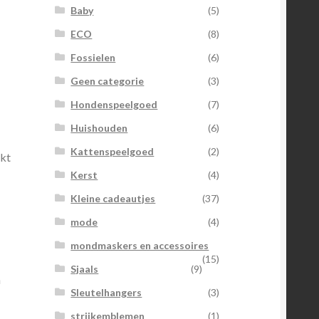
Baby
(5)
ECO
(8)
Fossielen
(6)
Geen categorie
(3)
Hondenspeelgoed
(7)
Huishouden
(6)
Kattenspeelgoed
(2)
akt
Kerst
(4)
Kleine cadeautjes
(37)
mode
(4)
mondmaskers en accessoires
(15)
Sjaals
(9)
n
Sleutelhangers
(3)
strijkemblemen
(1)