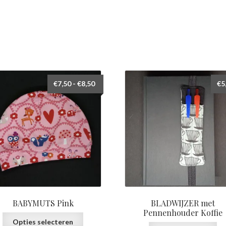
Prijsklasse:
€
7,50
-
€
8,50
€
5
€7,50
tot
€8,50
BABYMUTS Pink
BLADWIJZER met
Pennenhouder Koffie
Dit
Opties selecteren