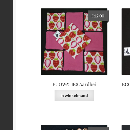
€
12,00
ECOWATJES Aardbei
ECO
In winkelmand