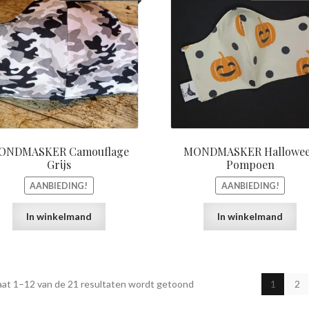
prijs
prijs
prij
was:
is:
was
€15,00.
€5,00.
€15,
ONDMASKER Camouflage
MONDMASKER Hallowe
Grijs
Pompoen
AANBIEDING!
AANBIEDING!
In winkelmand
In winkelmand
aat 1–12 van de 21 resultaten wordt getoond
1
2