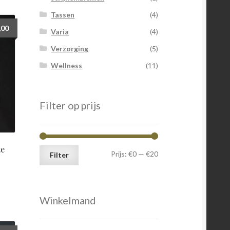
Tassen
(4)
,00
Varia
(4)
Verzorging
(5)
Wellness
(11)
Filter op prijs
te
Min.
Max.
Prijs:
€0
—
€20
Filter
prijs
prijs
Winkelmand