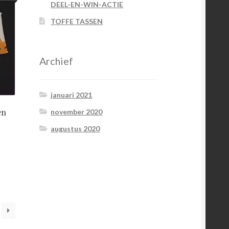
s
prijs
DEEL-EN-WIN-ACTIE
:
is:
TOFFE TASSEN
00.
€5,00.
Archief
januari 2021
en
november 2020
augustus 2020