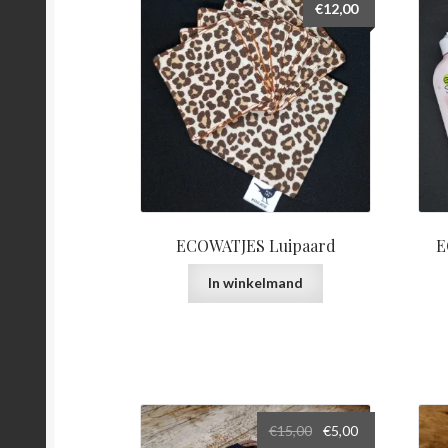
€
12,00
ECOWATJES Luipaard
E
In winkelmand
Oorspronkelijke
Huidige
€
15,00
€
5,00