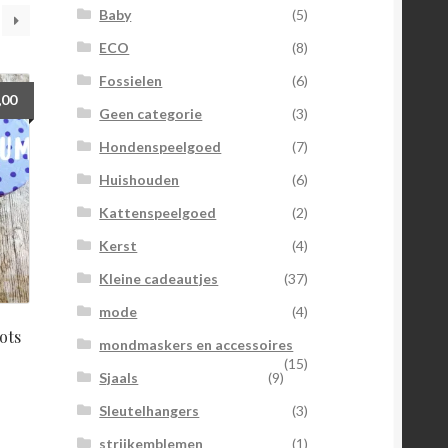
Baby
(5)
ECO
(8)
Fossielen
(6)
,00
Geen categorie
(3)
Hondenspeelgoed
(7)
Huishouden
(6)
Kattenspeelgoed
(2)
Kerst
(4)
Kleine cadeautjes
(37)
mode
(4)
ots
mondmaskers en accessoires
(15)
Sjaals
(9)
Sleutelhangers
(3)
strijkemblemen
(1)