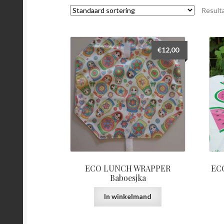
Result
€
12,00
ECO LUNCH WRAPPER
ECO
Baboesjka
In winkelmand