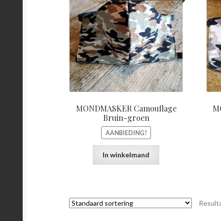
prijs
prijs
was:
is:
€15,00.
€5,00.
MONDMASKER Camouflage
M
Bruin-groen
AANBIEDING!
In winkelmand
Result