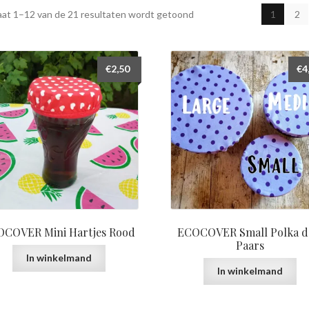
aat 1–12 van de 21 resultaten wordt getoond
1
2
€
2,50
€
4
COVER Mini Hartjes Rood
ECOCOVER Small Polka d
Paars
In winkelmand
In winkelmand