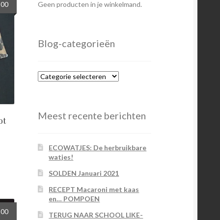
spronkelijke
Huidige
,00
Geen producten in je winkelmand.
s
prijs
:
is:
00.
€5,00.
Blog-categorieën
Blog-
categorieën
Meest recente berichten
ot
ECOWATJES: De herbruikbare
watjes!
SOLDEN Januari 2021
RECEPT Macaroni met kaas
en… POMPOEN
spronkelijke
Huidige
,00
TERUG NAAR SCHOOL LIKE-