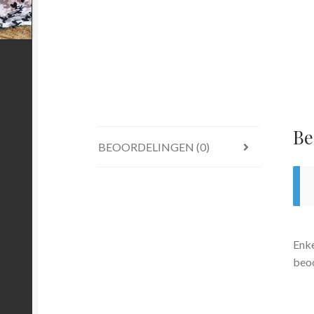
Be
BEOORDELINGEN (0)
Enke
beoo