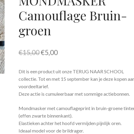
MONDMASKER
Camouflage Bruin-
groen
Oorspronkelijke
Huidige
€
15,00
€
5,00
prijs
prijs
Dit is een product uit onze TERUG NAAR SCHOOL
was:
is:
collectie. Tot en met 15 september kan je deze kopen aa
€15,00.
€5,00.
voordeeltarief.
Deze actie is cumuleerbaar met sommige actiebonnen.
Mondmasker met camouflageprint in bruin-groene tinte
(effen zwarte binnenkant).
Elastieken achter het hoofd vermijden pijnlijk oren.
Ideaal model voor de brildrager.