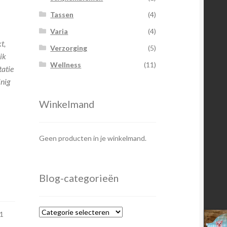
Tassen
(4)
Varia
(4)
t,
Verzorging
(5)
ik
Wellness
(11)
tatie
inig
Winkelmand
Geen producten in je winkelmand.
Blog-categorieën
Blog-
1
categorieën