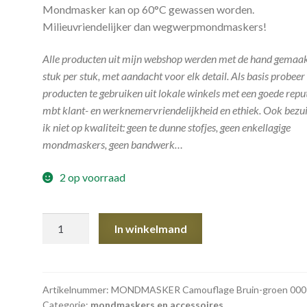
Mondmasker kan op 60°C gewassen worden.
Milieuvriendelijker dan wegwerpmondmaskers!
Alle producten uit mijn webshop werden met de hand gemaak
stuk per stuk, met aandacht voor elk detail. Als basis probeer 
producten te gebruiken uit lokale winkels met een goede repu
mbt klant- en werknemervriendelijkheid en ethiek. Ook bezu
ik niet op kwaliteit: geen te dunne stofjes, geen enkellagige
mondmaskers, geen bandwerk…
2 op voorraad
MONDMASKER
In winkelmand
Camouflage
Bruin-
groen
aantal
Artikelnummer:
MONDMASKER Camouflage Bruin-groen 000
Categorie:
mondmaskers en accessoires