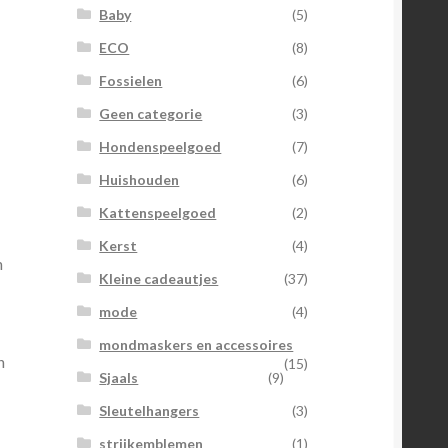
Baby
(5)
ECO
(8)
Fossielen
(6)
Geen categorie
(3)
Hondenspeelgoed
(7)
Huishouden
(6)
Kattenspeelgoed
(2)
Kerst
(4)
n
Kleine cadeautjes
(37)
mode
(4)
mondmaskers en accessoires
n
(15)
Sjaals
(9)
Sleutelhangers
(3)
strijkemblemen
(1)