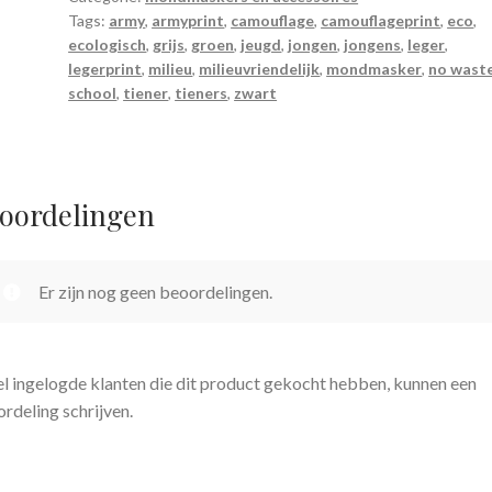
Tags:
army
,
armyprint
,
camouflage
,
camouflageprint
,
eco
,
ecologisch
,
grijs
,
groen
,
jeugd
,
jongen
,
jongens
,
leger
,
legerprint
,
milieu
,
milieuvriendelijk
,
mondmasker
,
no wast
school
,
tiener
,
tieners
,
zwart
oordelingen
Er zijn nog geen beoordelingen.
l ingelogde klanten die dit product gekocht hebben, kunnen een
rdeling schrijven.