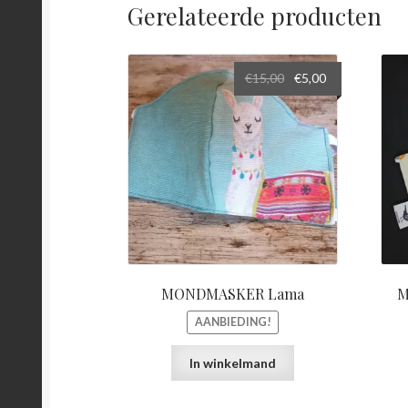
Gerelateerde producten
Oorspronkelijke
Huidige
€
15,00
€
5,00
prijs
prijs
was:
is:
€15,00.
€5,00.
MONDMASKER Lama
M
AANBIEDING!
In winkelmand