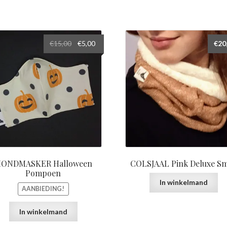
Oorspronkelijke
Huidige
€
15,00
€
5,00
€
20
prijs
prijs
was:
is:
€15,00.
€5,00.
ONDMASKER Halloween
COLSJAAL Pink Deluxe Sm
Pompoen
In winkelmand
AANBIEDING!
In winkelmand